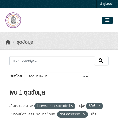
Skip to main content
เข้าสู่ระบบ
ชุดข้อมูล
เรียงโดย
พบ 1 ชุดข้อมูล
สัญญาอนุญาต:
License not specified
กลุ่ม:
SDG4
หมวดหมู่ตามธรรมาภิบาลข้อมูล:
ข้อมูลสาธารณะ
แท็ค: