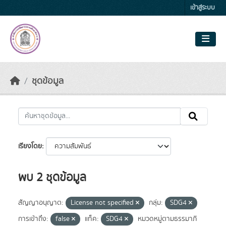
Skip to main content
เข้าสู่ระบบ
ชุดข้อมูล
เรียงโดย
พบ 2 ชุดข้อมูล
สัญญาอนุญาต:
License not specified
กลุ่ม:
SDG4
การเข้าถึง:
false
แท็ค:
SDG4
หมวดหมู่ตามธรรมาภิ