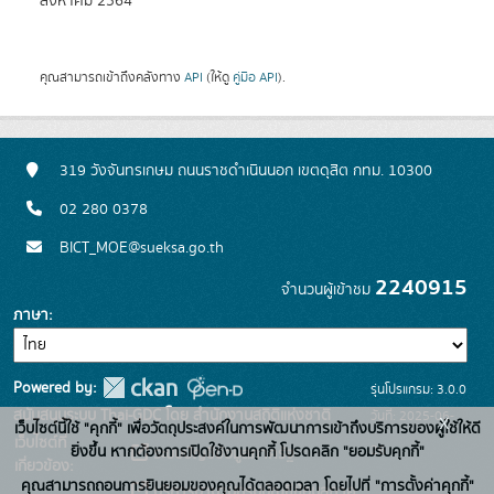
สิงหาคม 2564
คุณสามารถเข้าถึงคลังทาง
API
(ให้ดู
คู่มือ API
).
319 วังจันทรเกษม ถนนราชดำเนินนอก เขตดุสิต กทม. 10300
02 280 0378
BICT_MOE@sueksa.go.th
2240915
จำนวนผู้เข้าชม
ภาษา
Powered by:
รุ่นโปรแกรม: 3.0.0
สนับสนุนระบบ Thai-GDC โดย สำนักงานสถิติแห่งชาติ
วันที่: 2025-06-
x
เว็บไซต์นี้ใช้ "คุกกี้" เพื่อวัตถุประสงค์ในการพัฒนาการเข้าถึงบริการของผู้ใช้ให้ดี
เว็บไซต์ที่
26
ยิ่งขึ้น หากต้องการเปิดใช้งานคุกกี้ โปรดคลิก "ยอมรับคุกกี้"
ระบบบัญชีข้อมูลภาครัฐ
เกี่ยวข้อง:
คุณสามารถถอนการยินยอมของคุณได้ตลอดเวลา โดยไปที่ "การตั้งค่าคุกกี้"
บริการนามานุกรมบัญชีข้อมูลภาค