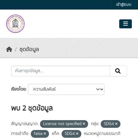
Skip to main content
เข้าสู่ระบบ
ชุดข้อมูล
เรียงโดย
พบ 2 ชุดข้อมูล
สัญญาอนุญาต:
License not specified
กลุ่ม:
SDG4
การเข้าถึง:
false
แท็ค:
SDG4
หมวดหมู่ตามธรรมาภิ