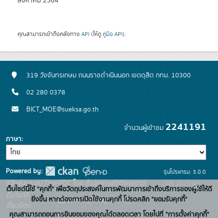
สิงหาคม 2564
คุณสามารถเข้าถึงคลังทาง
API
(ให้ดู
คู่มือ API
).
319 วังจันทรเกษม ถนนราชดำเนินนอก เขตดุสิต กทม. 10300
02 280 0378
BICT_MOE@sueksa.go.th
2241191
จำนวนผู้เข้าชม
ภาษา
Powered by:
รุ่นโปรแกรม: 3.0.0
สนับสนุนระบบ Thai-GDC โดย สำนักงานสถิติแห่งชาติ
วันที่: 2025-06-
x
เว็บไซต์นี้ใช้ "คุกกี้" เพื่อวัตถุประสงค์ในการพัฒนาการเข้าถึงบริการของผู้ใช้ให้ดี
เว็บไซต์ที่
26
ยิ่งขึ้น หากต้องการเปิดใช้งานคุกกี้ โปรดคลิก "ยอมรับคุกกี้"
ระบบบัญชีข้อมูลภาครัฐ
เกี่ยวข้อง:
คุณสามารถถอนการยินยอมของคุณได้ตลอดเวลา โดยไปที่ "การตั้งค่าคุกกี้"
บริการนามานุกรมบัญชีข้อมูลภาค