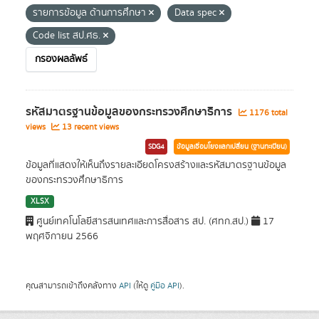
รายการข้อมูล ด้านการศึกษา
Data spec
Code list สป.ศธ.
กรองผลลัพธ์
รหัสมาตรฐานข้อมูลของกระทรวงศึกษาธิการ
1176 total
views
13 recent views
SDG4
ข้อมูลเชื่อมโยงแลกเปลี่ยน (ฐานทะเบียน)
ข้อมูลที่แสดงให้เห็นถึงรายละเอียดโครงสร้างและรหัสมาตรฐานข้อมูล
ของกระทรวงศึกษาธิการ
XLSX
ศูนย์เทคโนโลยีสารสนเทศและการสื่อสาร สป. (ศทก.สป.)
17
พฤศจิกายน 2566
คุณสามารถเข้าถึงคลังทาง
API
(ให้ดู
คู่มือ API
).