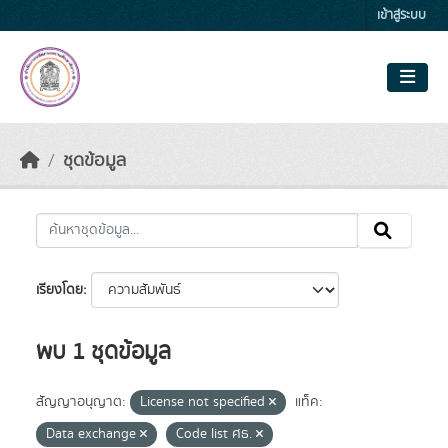
Skip to main content
เข้าสู่ระบบ
ชุดข้อมูล
เรียงโดย
พบ 1 ชุดข้อมูล
สัญญาอนุญาต:
License not specified
แท็ค:
Data exchange
Code list ศธ.