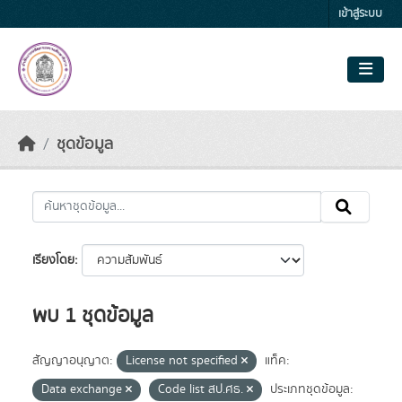
Skip to main content
เข้าสู่ระบบ
ชุดข้อมูล
เรียงโดย
พบ 1 ชุดข้อมูล
สัญญาอนุญาต:
License not specified
แท็ค:
Data exchange
Code list สป.ศธ.
ประเภทชุดข้อมูล: