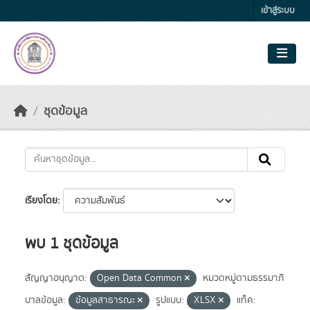
Skip to main content
เข้าสู่ระบบ
ชุดข้อมูล
เรียงโดย
พบ 1 ชุดข้อมูล
สัญญาอนุญาต:
Open Data Common
หมวดหมู่ตามธรรมาภิ
บาลข้อมูล:
ข้อมูลสาธารณะ
รูปแบบ:
XLSX
แท็ค: