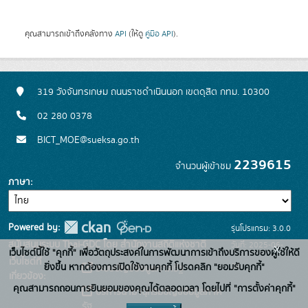
คุณสามารถเข้าถึงคลังทาง
API
(ให้ดู
คู่มือ API
).
319 วังจันทรเกษม ถนนราชดำเนินนอก เขตดุสิต กทม. 10300
02 280 0378
BICT_MOE@sueksa.go.th
2239615
จำนวนผู้เข้าชม
ภาษา
Powered by:
รุ่นโปรแกรม: 3.0.0
สนับสนุนระบบ Thai-GDC โดย สำนักงานสถิติแห่งชาติ
วันที่: 2025-06-
x
เว็บไซต์นี้ใช้ "คุกกี้" เพื่อวัตถุประสงค์ในการพัฒนาการเข้าถึงบริการของผู้ใช้ให้ดี
เว็บไซต์ที่
26
ยิ่งขึ้น หากต้องการเปิดใช้งานคุกกี้ โปรดคลิก "ยอมรับคุกกี้"
ระบบบัญชีข้อมูลภาครัฐ
เกี่ยวข้อง:
คุณสามารถถอนการยินยอมของคุณได้ตลอดเวลา โดยไปที่ "การตั้งค่าคุกกี้"
บริการนามานุกรมบัญชีข้อมูลภาค
รัฐ