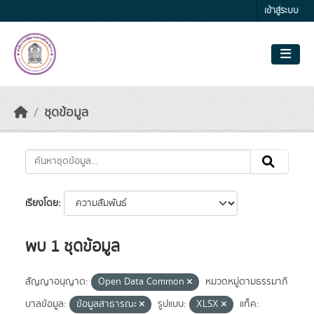
Skip to main content
เข้าสู่ระบบ
ชุดข้อมูล
เรียงโดย
พบ 1 ชุดข้อมูล
สัญญาอนุญาต:
Open Data Common
หมวดหมู่ตามธรรมาภิ
บาลข้อมูล:
ข้อมูลสาธารณะ
รูปแบบ:
XLSX
แท็ค: