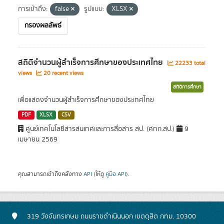
การเข้าถึง:
false
รูปแบบ:
XLSX
กรองผลลัพธ์
สถิติจำนวนผู้สำเร็จการศึกษาของประเทศไทย
22233 total
views
20 recent views
สถิติการศึกษา
เพื่อแสดงจำนวนผู้สำเร็จการศึกษาของประเทศไทย
PDF
XLSX
CSV
ศูนย์เทคโนโลยีสารสนเทศและการสื่อสาร สป. (ศทก.สป.)
9
เมษายน 2569
คุณสามารถเข้าถึงคลังทาง
API
(ให้ดู
คู่มือ API
).
319 วังจันทรเกษม ถนนราชดำเนินนอก เขตดุสิต กทม. 10300