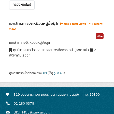
กรองผลลัพธ์
เอกสารการจัดหมวดหมู่ข้อมูล
9811 total views
5 recent
views
SDG4
เอกสารการจัดหมวดหมู่ข้อมูล
ศูนย์เทคโนโลยีสารสนเทศและการสื่อสาร สป. (ศทก.สป.)
21
สิงหาคม 2564
คุณสามารถเข้าถึงคลังทาง
API
(ให้ดู
คู่มือ API
).
319 วังจันทรเกษม ถนนราชดำเนินนอก เขตดุสิต กทม. 10300
02 280 0378
BICT_MOE@sueksa.go.th