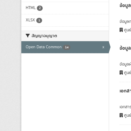
ข้อม
HTML
2
XLSX
1
ข้อมูล
ศูนย
สัญญาอนุญาต
Open Data Common
x
ข้อมู
14
ข้อมูล
ศูนย
เอกสา
เอกสาร
ศูนย