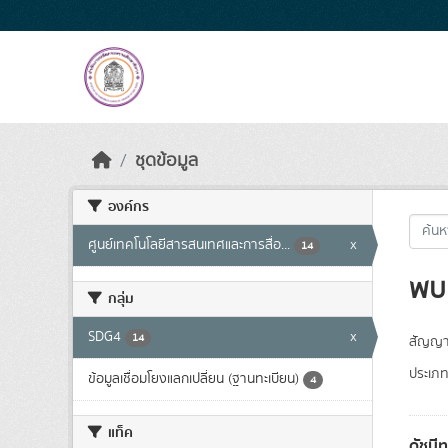
Skip to main content
ชุดข้อมูล
องค์กร
ศูนย์เทคโนโลยีสารสนเทศและการสื่อ...
x
14
พบ 
กลุ่ม
SDG4
x
14
สัญญา
ประเภท
ข้อมูลเชื่อมโยงแลกเปลี่ยน (ฐานทะเบียน)
4
แท็ค
ดัชนี