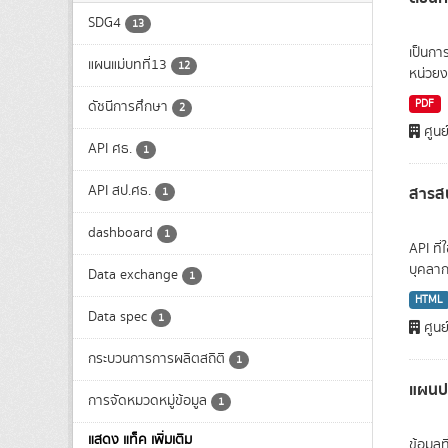
SDG4
13
เป็นกา
แผนแม่บทที่13
12
หน่วยง
PDF
ดัชนีการศึกษา
2
ศูนย
API ศธ.
1
API สป.ศธ.
สารสน
1
dashboard
1
API ที
บุคลาก
Data exchange
1
HTML
Data spec
1
ศูนย
กระบวนการการผลิตสถิติ
1
แผนปฏ
การจัดหมวดหมู่ข้อมูล
1
แสดง แท็ค เพิ่มเติม
ข้อมูล