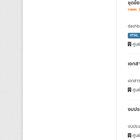
ชุดข้
views
dashbo
HTML
ศูนย
เอกส
เอกสา
ศูนย
งบปร
งบประ
ศูนย