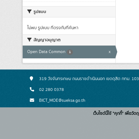
รูปแบบ
ไม่พบ รูปแบบ ที่ตรงกับที่ค้นหา
สัญญาอนุญาต
Open Data Common
x
1
319 วังจันทรเกษม ถนนราชดำเนินนอก เขตดุสิต กทม. 10
02 280 0378
BICT_MOE@sueksa.go.th
เว็บไซต์นี้ใช้ "คุกกี้" เพื