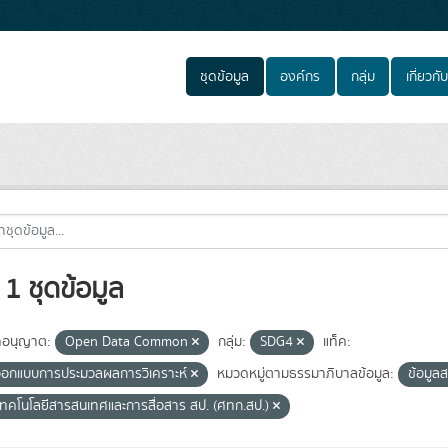
ชุดข้อมูล
องค์กร
กลุ่ม
เกี่ยวกับ
1 ชุดข้อมูล
อนุญาต:
Open Data Common
กลุ่ม:
SDG4
แท็ค:
อกแบบการประมวลผลการวิเคราะห์
หมวดหมู่ตามธรรมาภิบาลข้อมูล:
ข้อมู
์เทคโนโลยีสารสนเทศและการสื่อสาร สป. (ศทก.สป.)