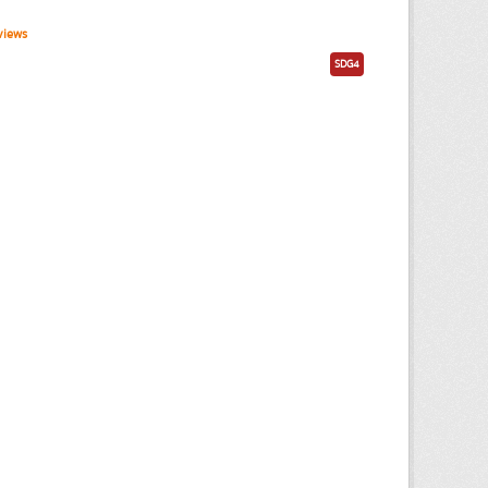
views
SDG4