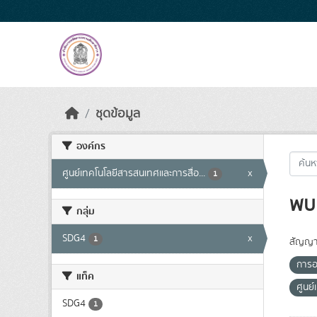
Skip to main content
ชุดข้อมูล
องค์กร
ศูนย์เทคโนโลยีสารสนเทศและการสื่อ...
x
1
พบ 
กลุ่ม
SDG4
x
1
สัญญา
การอ
แท็ค
ศูนย
SDG4
1