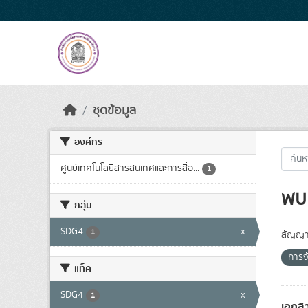
Skip to main content
ชุดข้อมูล
องค์กร
ศูนย์เทคโนโลยีสารสนเทศและการสื่อ...
1
พบ 
กลุ่ม
SDG4
x
1
สัญญา
การจ
แท็ค
SDG4
x
1
เอกสา