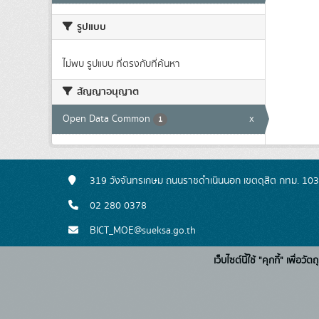
รูปแบบ
ไม่พบ รูปแบบ ที่ตรงกับที่ค้นหา
สัญญาอนุญาต
Open Data Common
x
1
319 วังจันทรเกษม ถนนราชดำเนินนอก เขตดุสิต กทม. 10
02 280 0378
BICT_MOE@sueksa.go.th
เว็บไซต์นี้ใช้ "คุกกี้" เพื