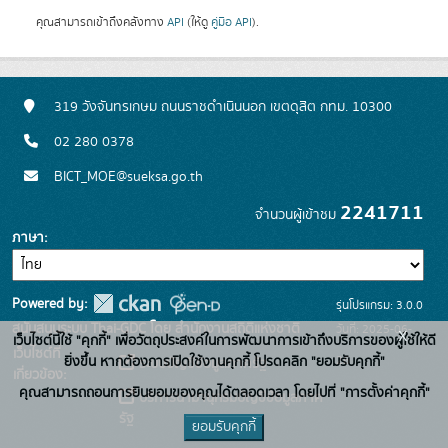
คุณสามารถเข้าถึงคลังทาง
API
(ให้ดู
คู่มือ API
).
319 วังจันทรเกษม ถนนราชดำเนินนอก เขตดุสิต กทม. 10300
02 280 0378
BICT_MOE@sueksa.go.th
2241711
จำนวนผู้เข้าชม
ภาษา
Powered by:
รุ่นโปรแกรม: 3.0.0
สนับสนุนระบบ Thai-GDC โดย สำนักงานสถิติแห่งชาติ
วันที่: 2025-06-
x
เว็บไซต์นี้ใช้ "คุกกี้" เพื่อวัตถุประสงค์ในการพัฒนาการเข้าถึงบริการของผู้ใช้ให้ดี
เว็บไซต์ที่
26
ยิ่งขึ้น หากต้องการเปิดใช้งานคุกกี้ โปรดคลิก "ยอมรับคุกกี้"
ระบบบัญชีข้อมูลภาครัฐ
เกี่ยวข้อง:
คุณสามารถถอนการยินยอมของคุณได้ตลอดเวลา โดยไปที่ "การตั้งค่าคุกกี้"
บริการนามานุกรมบัญชีข้อมูลภาค
รัฐ
ยอมรับคุกกี้