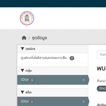
Skip to main content
ชุดข้อมูล
องค์กร
ศูนย์เทคโนโลยีสารสนเทศและการสื่อ...
1
พบ 
กลุ่ม
SDG4
x
1
สัญญา
จังห
แท็ค
SDG4
x
1
ดัชนี