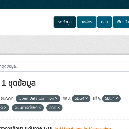
ชุดข้อมูล
องค์กร
กลุ่ม
เกี่ยวกับ
1 ชุดข้อมูล
อนุญาต:
Open Data Common
กลุ่ม:
SDG4
แท็ค:
SDG4
วัด
ดัชนีการศึกษา
ภาค
ทางการศึกษา ระดับภาค 1-18
615 total views
10 recent views