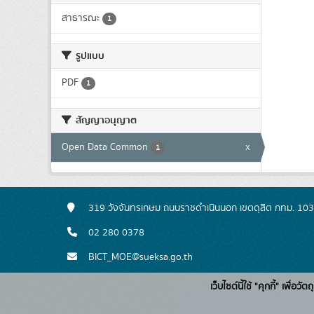
สาธารณะ
1
รูปแบบ
PDF
1
สัญญาอนุญาต
Open Data Common
x
1
319 วังจันทรเกษม ถนนราชดำเนินนอก เขตดุสิต กทม. 10
02 280 0378
BICT_MOE@sueksa.go.th
เว็บไซต์นี้ใช้ "คุกกี้" เพื