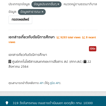
ประเภทชุดข้อมูล:
ข้อมูลประเภทอื่นๆ
หมวดหมู่ตามธรรมาภิบาล
ข้อมูล:
ข้อมูลสาธารณะ
กรองผลลัพธ์
เอกสารเกี่ยวกับดัชนีการศึกษา
9293 total views
8 recent
views
SDG4
เอกสารเกี่ยวกับดัชนีการศึกษา
ศูนย์เทคโนโลยีสารสนเทศและการสื่อสาร สป. (ศทก.สป.)
22
สิงหาคม 2564
คุณสามารถเข้าถึงคลังทาง
API
(ให้ดู
คู่มือ API
).
319 วังจันทรเกษม ถนนราชดำเนินนอก เขตดุสิต กทม. 10300