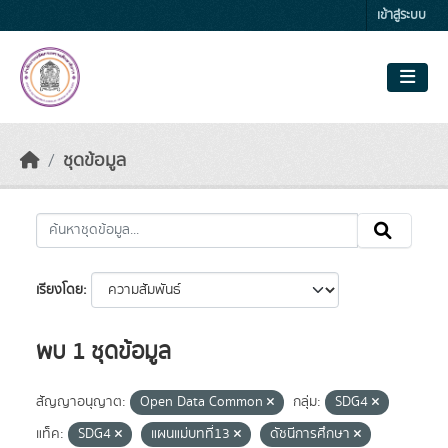
Skip to main content
เข้าสู่ระบบ
ชุดข้อมูล
เรียงโดย
พบ 1 ชุดข้อมูล
สัญญาอนุญาต:
Open Data Common
กลุ่ม:
SDG4
แท็ค:
SDG4
แผนแม่บทที่13
ดัชนีการศึกษา