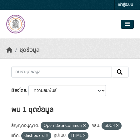
Skip to main content
เข้าสู่ระบบ
ชุดข้อมูล
เรียงโดย
พบ 1 ชุดข้อมูล
สัญญาอนุญาต:
Open Data Common
กลุ่ม:
SDG4
แท็ค:
dashboard
รูปแบบ:
HTML