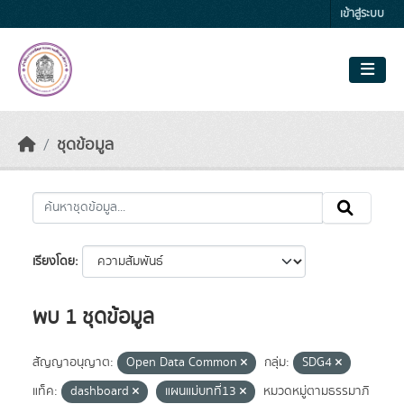
Skip to main content
เข้าสู่ระบบ
ชุดข้อมูล
เรียงโดย
พบ 1 ชุดข้อมูล
สัญญาอนุญาต:
Open Data Common
กลุ่ม:
SDG4
แท็ค:
dashboard
แผนแม่บทที่13
หมวดหมู่ตามธรรมาภิ