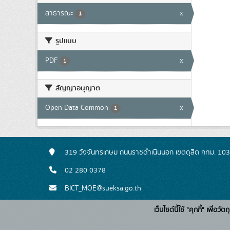
สาธารณะ
x
1
รูปแบบ
PDF
x
1
สัญญาอนุญาต
Open Data Common
x
1
319 วังจันทรเกษม ถนนราชดำเนินนอก เขตดุสิต กทม. 10
02 280 0378
BICT_MOE@sueksa.go.th
เว็บไซต์นี้ใช้ "คุกกี้" เพื