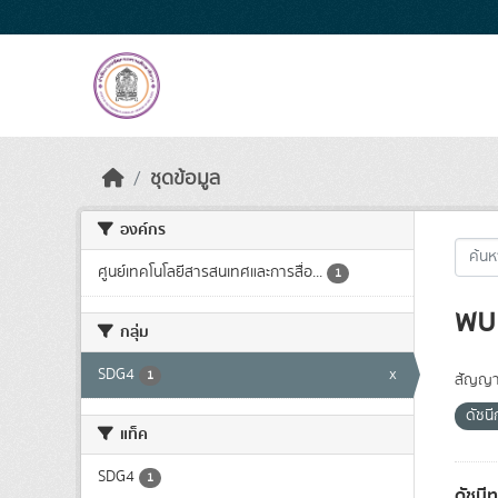
Skip to main content
ชุดข้อมูล
องค์กร
ศูนย์เทคโนโลยีสารสนเทศและการสื่อ...
1
พบ 
กลุ่ม
SDG4
x
1
สัญญา
ดัชน
แท็ค
SDG4
1
ดัชนี