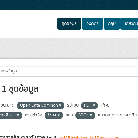
ชุดข้อมูล
องค์กร
กลุ่ม
เกี่ยวกับ
1 ชุดข้อมูล
อนุญาต:
Open Data Common
รูปแบบ:
PDF
แท็ค:
ีการศึกษา
การเข้าถึง:
false
กลุ่ม:
SDG4
หมวดหมู่ตามธรรมาภิบา
ทางการศึกษา ระดับภาค 1-18
615 total views
10 recent views