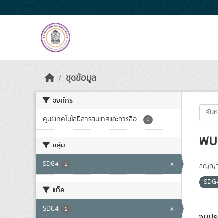
Skip to main content
ชุดข้อมูล
องค์กร
ศูนย์เทคโนโลยีสารสนเทศและการสื่อ...
1
พบ 
กลุ่ม
SDG4
x
1
สัญญา
SDG
แท็ค
SDG4
x
1
งบปร