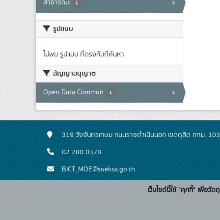
สาธารณะ
x
1
รูปแบบ
ไม่พบ รูปแบบ ที่ตรงกับที่ค้นหา
สัญญาอนุญาต
Open Data Common
x
1
319 วังจันทรเกษม ถนนราชดำเนินนอก เขตดุสิต กทม. 10
02 280 0378
BICT_MOE@sueksa.go.th
เว็บไซต์นี้ใช้ "คุกกี้" เพื