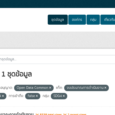
ชุดข้อมูล
องค์กร
กลุ่ม
เกี่ยวกับ
1 ชุดข้อมูล
อนุญาต:
Open Data Common
แท็ค:
งบประมาณการดำเนินงาน
4
การเข้าถึง:
false
กลุ่ม:
SDG4
ะมาณการดำเนินงาน
8338 total views
2 recent views