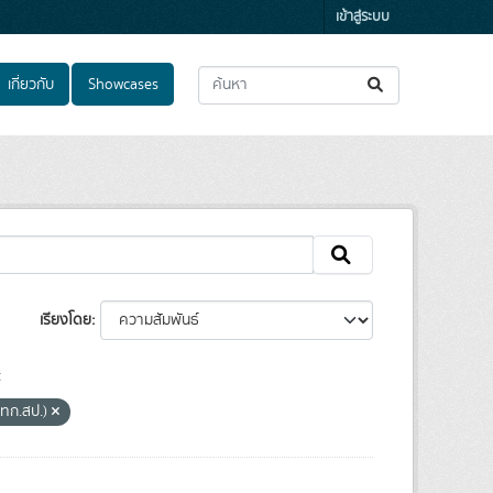
เข้าสู่ระบบ
เกี่ยวกับ
Showcases
เรียงโดย
t
ศทก.สป.)