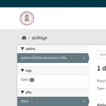
Skip to main content
ชุดข้อมูล
องค์กร
ศูนย์เทคโนโลยีสารสนเทศและการสื่อ...
x
1
1 d
กลุ่ม
SDG4
1
สัญญา
Type:
แท็ค
SDG4
x
1
ดัชนี