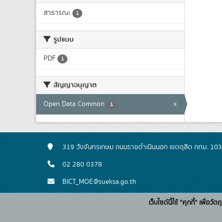
สาธารณะ
1
รูปแบบ
PDF
1
สัญญาอนุญาต
Open Data Common
x
1
319 วังจันทรเกษม ถนนราชดำเนินนอก เขตดุสิต กทม. 10
02 280 0378
BICT_MOE@sueksa.go.th
เว็บไซต์นี้ใช้ "คุกกี้" เพื