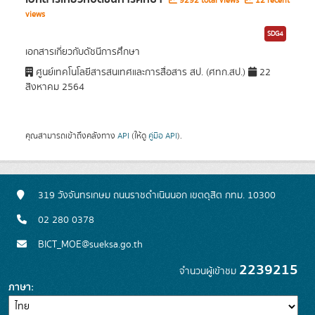
9292 total views
12 recent
views
SDG4
เอกสารเกี่ยวกับดัชนีการศึกษา
ศูนย์เทคโนโลยีสารสนเทศและการสื่อสาร สป. (ศทก.สป.)
22
สิงหาคม 2564
คุณสามารถเข้าถึงคลังทาง
API
(ให้ดู
คู่มือ API
).
319 วังจันทรเกษม ถนนราชดำเนินนอก เขตดุสิต กทม. 10300
02 280 0378
BICT_MOE@sueksa.go.th
2239215
จำนวนผู้เข้าชม
ภาษา