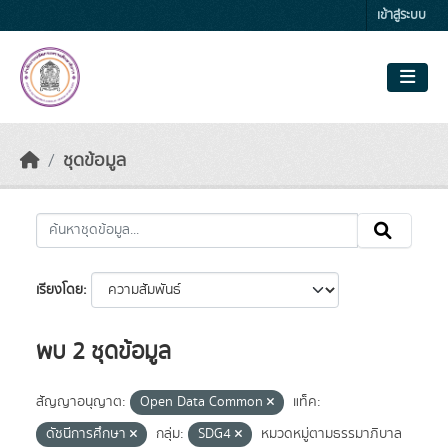
Skip to main content
เข้าสู่ระบบ
ชุดข้อมูล
เรียงโดย
พบ 2 ชุดข้อมูล
สัญญาอนุญาต:
Open Data Common
แท็ค:
ดัชนีการศึกษา
กลุ่ม:
SDG4
หมวดหมู่ตามธรรมาภิบาล