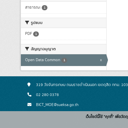
สาธารณะ
1
รูปแบบ
PDF
1
สัญญาอนุญาต
Open Data Common
x
1
319 วังจันทรเกษม ถนนราชดำเนินนอก เขตดุสิต กทม. 10
02 280 0378
BICT_MOE@sueksa.go.th
เว็บไซต์นี้ใช้ "คุกกี้" เพื