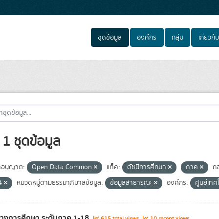
ชุดข้อมูล
องค์กร
กลุ่ม
เกี่ยวกับ
1 ชุดข้อมูล
อนุญาต:
Open Data Common
แท็ค:
ดัชนีการศึกษา
ภาค
กล
4
หมวดหมู่ตามธรรมาภิบาลข้อมูล:
ข้อมูลสาธารณะ
องค์กร:
ศูนย์เทค
ทางการศึกษา ระดับภาค 1-18
615 total views
10 recent views