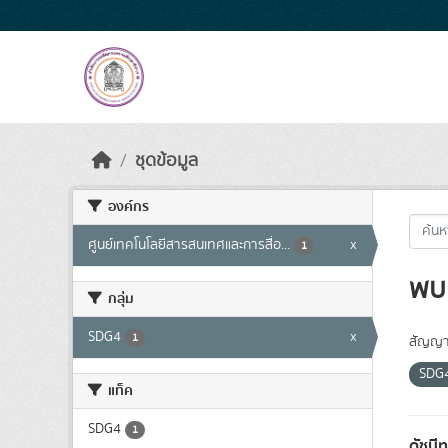
Skip to main content
ชุดข้อมูล
องค์กร
ศูนย์เทคโนโลยีสารสนเทศและการสื่อ...
x
1
พบ 
กลุ่ม
SDG4
x
1
สัญญา
SDG
แท็ค
SDG4
1
ดัชนี