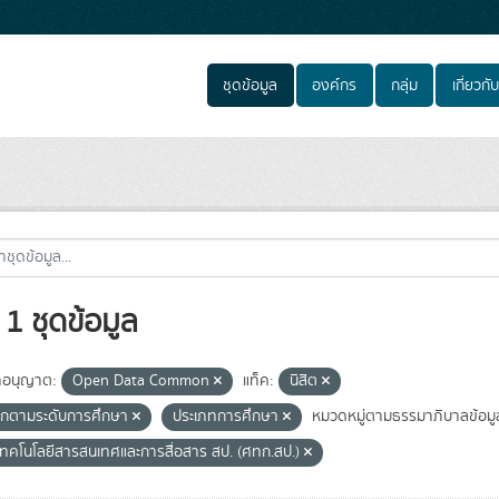
ชุดข้อมูล
องค์กร
กลุ่ม
เกี่ยวกับ
1 ชุดข้อมูล
อนุญาต:
Open Data Common
แท็ค:
นิสิต
กตามระดับการศึกษา
ประเภทการศึกษา
หมวดหมู่ตามธรรมาภิบาลข้อมู
์เทคโนโลยีสารสนเทศและการสื่อสาร สป. (ศทก.สป.)