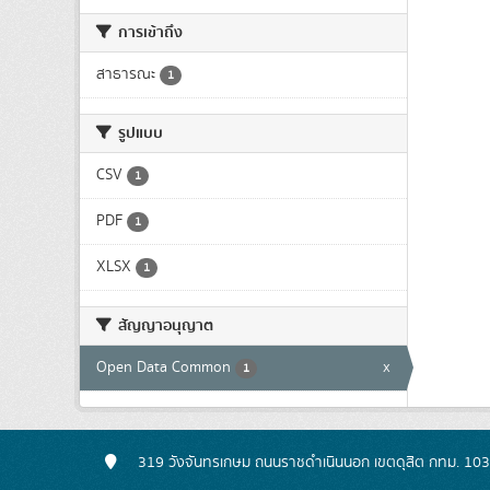
การเข้าถึง
สาธารณะ
1
รูปแบบ
CSV
1
PDF
1
XLSX
1
สัญญาอนุญาต
Open Data Common
x
1
319 วังจันทรเกษม ถนนราชดำเนินนอก เขตดุสิต กทม. 10