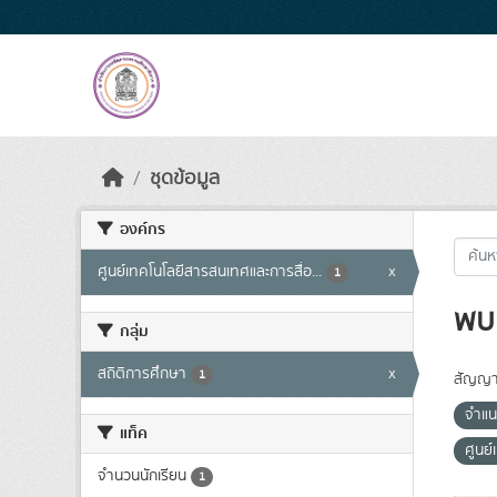
Skip to main content
ชุดข้อมูล
องค์กร
ศูนย์เทคโนโลยีสารสนเทศและการสื่อ...
x
1
พบ 
กลุ่ม
สถิติการศึกษา
x
1
สัญญา
จำแน
แท็ค
ศูนย
จำนวนนักเรียน
1