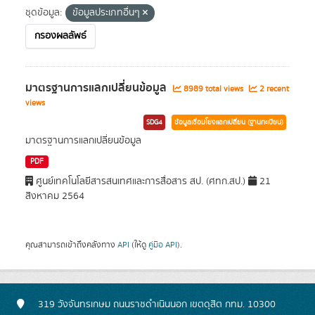
ชุดข้อมูล:
ข้อมูลประเภทอื่นๆ
กรองผลลัพธ์
มาตรฐานการแลกเปลี่ยนข้อมูล
8989 total views
2 recent
views
SDG4
ข้อมูลเชื่อมโยงแลกเปลี่ยน (ฐานทะเบียน)
มาตรฐานการแลกเปลี่ยนข้อมูล
PDF
ศูนย์เทคโนโลยีสารสนเทศและการสื่อสาร สป. (ศทก.สป.)
21
สิงหาคม 2564
คุณสามารถเข้าถึงคลังทาง
API
(ให้ดู
คู่มือ API
).
319 วังจันทรเกษม ถนนราชดำเนินนอก เขตดุสิต กทม. 10300