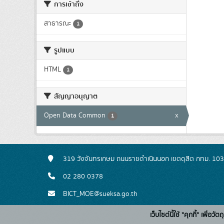
การเข้าถึง
สาธารณะ
1
รูปแบบ
HTML
1
สัญญาอนุญาต
Open Data Common
x
1
319 วังจันทรเกษม ถนนราชดำเนินนอก เขตดุสิต กทม. 10
02 280 0378
BICT_MOE@sueksa.go.th
เว็บไซต์นี้ใช้ "คุกกี้" เพื