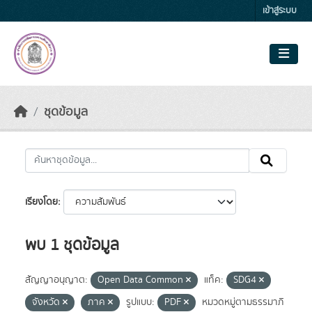
Skip to main content
เข้าสู่ระบบ
ชุดข้อมูล
เรียงโดย
พบ 1 ชุดข้อมูล
สัญญาอนุญาต:
Open Data Common
แท็ค:
SDG4
จังหวัด
ภาค
รูปแบบ:
PDF
หมวดหมู่ตามธรรมาภิ