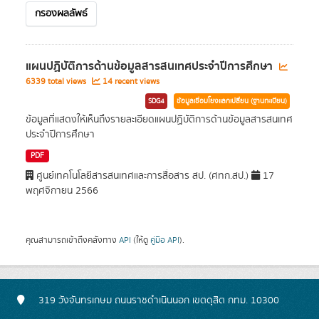
กรองผลลัพธ์
แผนปฏิบัติการด้านข้อมูลสารสนเทศประจำปีการศึกษา
6339 total views
14 recent views
SDG4
ข้อมูลเชื่อมโยงแลกเปลี่ยน (ฐานทะเบียน)
ข้อมูลที่แสดงให้เห็นถึงรายละเอียดแผนปฏิบัติการด้านข้อมูลสารสนเทศ
ประจำปีการศึกษา
PDF
ศูนย์เทคโนโลยีสารสนเทศและการสื่อสาร สป. (ศทก.สป.)
17
พฤศจิกายน 2566
คุณสามารถเข้าถึงคลังทาง
API
(ให้ดู
คู่มือ API
).
319 วังจันทรเกษม ถนนราชดำเนินนอก เขตดุสิต กทม. 10300