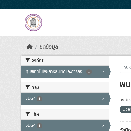
Skip to main content
ชุดข้อมูล
องค์กร
ศูนย์เทคโนโลยีสารสนเทศและการสื่อ...
x
1
พบ 
กลุ่ม
SDG4
x
1
องค์กร
Ope
แท็ค
SDG4
x
1
ดัชนี