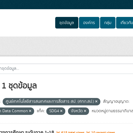
ชุดข้อมูล
องค์กร
กลุ่ม
เกี่ยวกับ
1 ชุดข้อมูล
:
ศูนย์เทคโนโลยีสารสนเทศและการสื่อสาร สป. (ศทก.สป.)
สัญญาอนุญาต:
n Data Common
แท็ค:
SDG4
จังหวัด
หมวดหมู่ตามธรรมาภิบาลข
ทางการศึกษา ระดับภาค 1-18
615 total views
10 recent views