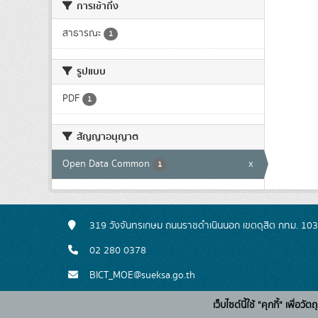
การเข้าถึง
สาธารณะ
1
รูปแบบ
PDF
1
สัญญาอนุญาต
Open Data Common
x
1
319 วังจันทรเกษม ถนนราชดำเนินนอก เขตดุสิต กทม. 10
02 280 0378
BICT_MOE@sueksa.go.th
เว็บไซต์นี้ใช้ "คุกกี้" เพื