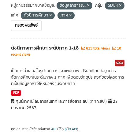
หมู่ตามธรรมาภิบาลข้อมูล:
ข้อมูลสาธารณะ
กลุ่ม:
SDG4
แท็ค:
ดัชนีการศึกษา
ภาค
กรองผลลัพธ์
ดัชนีทางการศึกษา ระดับภาค 1-18
615 total views
10
recent views
SDG4
เป็นการนำเสนอในรูปแบบตาราง แผนภาพ เปรียบเทียบข้อมูลการ
จัดการศึกษาในระดับภาค 1 ภาค เพื่อตอบวัตถุประสงค์ของโครงการ
ที่เป็นข้อมูลกลางให้หน่วยงานระดับภาค...
PDF
ศูนย์เทคโนโลยีสารสนเทศและการสื่อสาร สป. (ศทก.สป.)
23
มกราคม 2567
คุณสามารถเข้าถึงคลังทาง
API
(ให้ดู
คู่มือ API
).