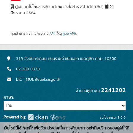
ศูนย์เทคโนโลยีสารสนเทศและการสื่อสาร สป. (ศทก.สป.)
21
สิงหาคม 2564
คุณสามารถเข้าถึงคลังทาง
API
(ให้ดู
คู่มือ API
).
319 วังจันทรเกษม ถนนราชดำเนินนอก เขตดุสิต กทม. 10300
02 280 0378
BICT_MOE@sueksa.go.th
2241202
จำนวนผู้เข้าชม
ภาษา
Powered by:
รุ่นโปรแกรม: 3.0.0
สนับสนุนระบบ Thai-GDC โดย สำนักงานสถิติแห่งชาติ
วันที่: 2025-06-
x
เว็บไซต์นี้ใช้ "คุกกี้" เพื่อวัตถุประสงค์ในการพัฒนาการเข้าถึงบริการของผู้ใช้ให้ดี
เว็บไซต์ที่