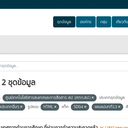
ชุดข้อมูล
องค์กร
กลุ่ม
เกี่ยวกับ
2 ชุดข้อมูล
:
ศูนย์เทคโนโลยีสารสนเทศและการสื่อสาร สป. (ศทก.สป.)
ประเภทชุดข้อมูล:
ลประเภทอื่นๆ
รูปแบบ:
HTML
แท็ค:
SDG4
แผนแม่บทที่13
ส
เทศทางด้านการศึกษา ที่ผ่านการทำความสะอาดแล้ว
12837 total vi