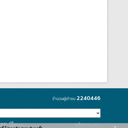
2240446
จำนวนผู้เข้าชม
รุ่นโปรแกรม: 3.0.0
x