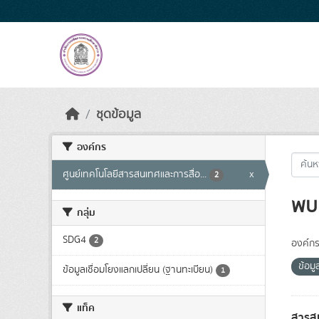
Skip to main content
ชุดข้อมูล
องค์กร
ศูนย์เทคโนโลยีสารสนเทศและการสื่อ...
x
2
พบ 
กลุ่ม
SDG4
2
องค์กร
ข้อมู
ข้อมูลเชื่อมโยงแลกเปลี่ยน (ฐานทะเบียน)
1
แท็ค
สารสน