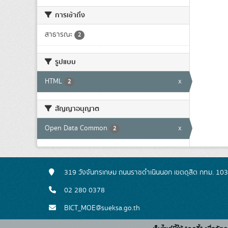
การเข้าถึง
สาธารณะ
2
รูปแบบ
HTML
x
2
สัญญาอนุญาต
Open Data Common
x
2
319 วังจันทรเกษม ถนนราชดำเนินนอก เขตดุสิต กทม. 10
02 280 0378
BICT_MOE@sueksa.go.th