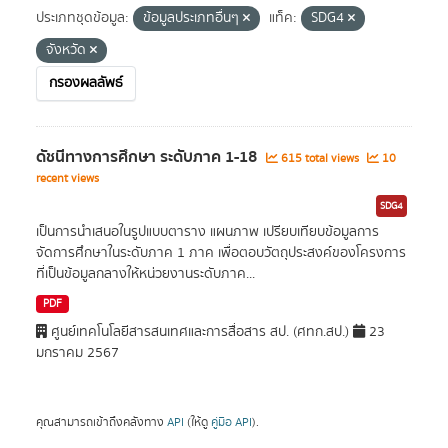
ประเภทชุดข้อมูล:
ข้อมูลประเภทอื่นๆ
แท็ค:
SDG4
จังหวัด
กรองผลลัพธ์
ดัชนีทางการศึกษา ระดับภาค 1-18
615 total views
10
recent views
SDG4
เป็นการนำเสนอในรูปแบบตาราง แผนภาพ เปรียบเทียบข้อมูลการ
จัดการศึกษาในระดับภาค 1 ภาค เพื่อตอบวัตถุประสงค์ของโครงการ
ที่เป็นข้อมูลกลางให้หน่วยงานระดับภาค...
PDF
ศูนย์เทคโนโลยีสารสนเทศและการสื่อสาร สป. (ศทก.สป.)
23
มกราคม 2567
คุณสามารถเข้าถึงคลังทาง
API
(ให้ดู
คู่มือ API
).