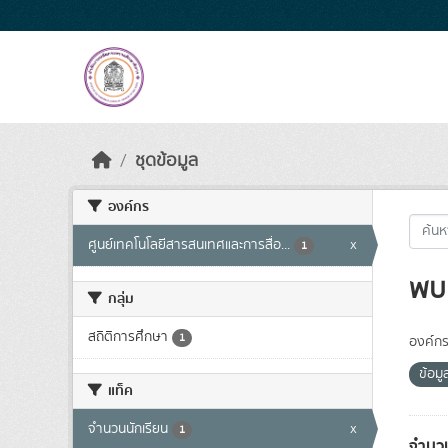
Skip to main content
ชุดข้อมูล
องค์กร
ศูนย์เทคโนโลยีสารสนเทศและการสื่อ...
x
1
พบ 
กลุ่ม
สถิติการศึกษา
1
องค์กร
ข้อมู
แท็ค
จำนวนนักเรียน
x
1
จำนวน