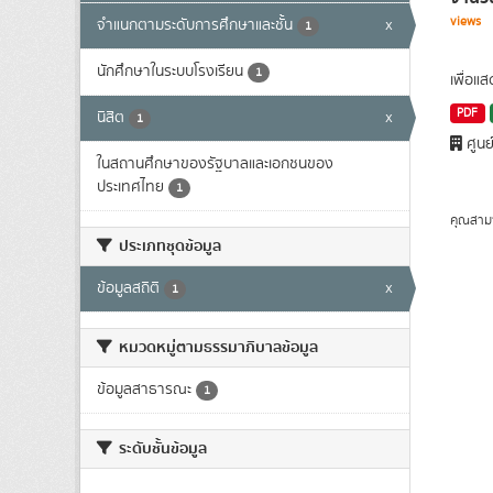
views
จำแนกตามระดับการศึกษาและชั้น
x
1
นักศึกษาในระบบโรงเรียน
1
เพื่อแ
PDF
นิสิต
x
1
ศูนย
ในสถานศึกษาของรัฐบาลและเอกชนของ
ประเทศไทย
1
คุณสาม
ประเภทชุดข้อมูล
ข้อมูลสถิติ
x
1
หมวดหมู่ตามธรรมาภิบาลข้อมูล
ข้อมูลสาธารณะ
1
ระดับชั้นข้อมูล