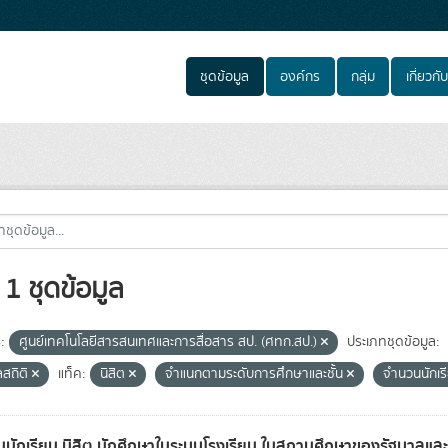
ชุดข้อมูล
องค์กร
กลุ่ม
เกี่ยวกับ
1 ชุดข้อมูล
:
ศูนย์เทคโนโลยีสารสนเทศและการสื่อสาร สป. (ศทก.สป.)
ประเภทชุดข้อมูล:
ลสถิติ
แท็ค:
นิสิต
จำแนกตามระดับการศึกษาและชั้น
จำนวนนักเร
นักเรียน นิสิต นักศึกษาในระบบโรงเรียน ในสถานศึกษาของรัฐบาล