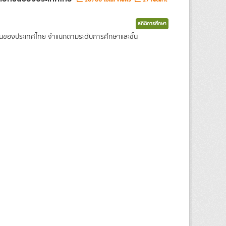
สถิติการศึกษา
กชนของประเทศไทย จำแนกตามระดับการศึกษาและชั้น