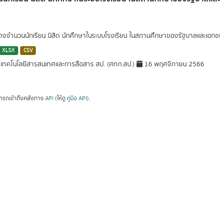
สดงจำนวนนักเรียน นิสิต นักศึกษาในระบบโรงเรียน ในสถานศึกษาของรัฐบาลและเอ
XLSX
CSV
์เทคโนโลยีสารสนเทศและการสื่อสาร สป. (ศทก.สป.)
16 พฤศจิกายน 2566
ารถเข้าถึงคลังทาง
API
(ให้ดู
คู่มือ API
).