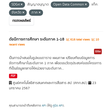
SDG4
สัญญาอนุญาต:
Open Data Common
แท็ค:
จังหวัด
ภาค
กรองผลลัพธ์
ดัชนีทางการศึกษา ระดับภาค 1-18
616 total views
10
recent views
SDG4
เป็นการนำเสนอในรูปแบบตาราง แผนภาพ เปรียบเทียบข้อมูลการ
จัดการศึกษาในระดับภาค 1 ภาค เพื่อตอบวัตถุประสงค์ของโครงการ
ที่เป็นข้อมูลกลางให้หน่วยงานระดับภาค...
PDF
ศูนย์เทคโนโลยีสารสนเทศและการสื่อสาร สป. (ศทก.สป.)
23
มกราคม 2567
คุณสามารถเข้าถึงคลังทาง
API
(ให้ดู
คู่มือ API
).