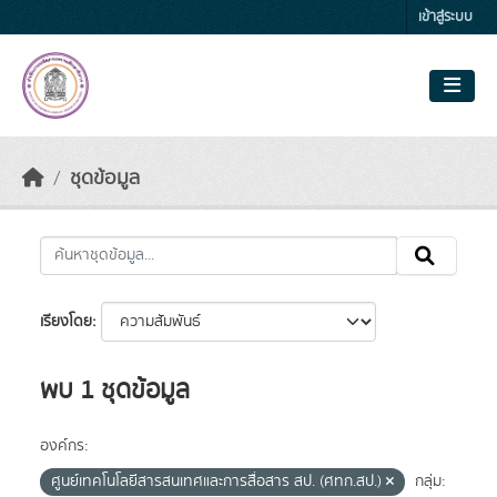
Skip to main content
เข้าสู่ระบบ
ชุดข้อมูล
เรียงโดย
พบ 1 ชุดข้อมูล
องค์กร:
ศูนย์เทคโนโลยีสารสนเทศและการสื่อสาร สป. (ศทก.สป.)
กลุ่ม: