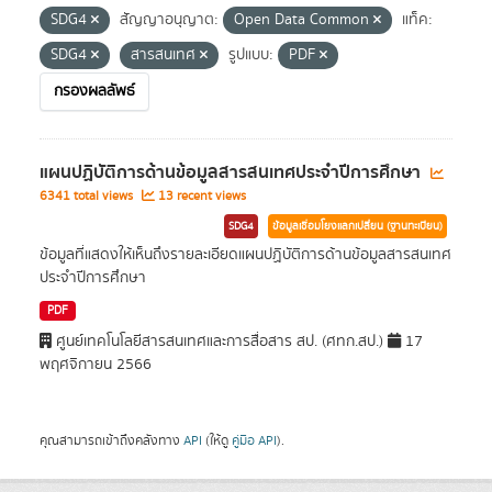
SDG4
สัญญาอนุญาต:
Open Data Common
แท็ค:
SDG4
สารสนเทศ
รูปแบบ:
PDF
กรองผลลัพธ์
แผนปฏิบัติการด้านข้อมูลสารสนเทศประจำปีการศึกษา
6341 total views
13 recent views
SDG4
ข้อมูลเชื่อมโยงแลกเปลี่ยน (ฐานทะเบียน)
ข้อมูลที่แสดงให้เห็นถึงรายละเอียดแผนปฏิบัติการด้านข้อมูลสารสนเทศ
ประจำปีการศึกษา
PDF
ศูนย์เทคโนโลยีสารสนเทศและการสื่อสาร สป. (ศทก.สป.)
17
พฤศจิกายน 2566
คุณสามารถเข้าถึงคลังทาง
API
(ให้ดู
คู่มือ API
).