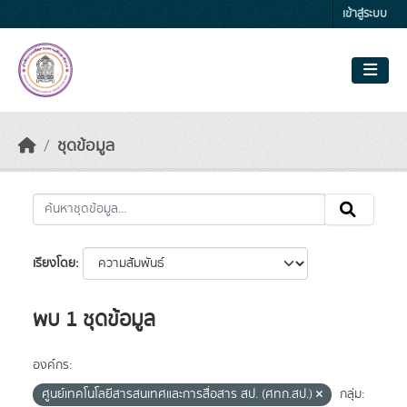
Skip to main content
เข้าสู่ระบบ
ชุดข้อมูล
เรียงโดย
พบ 1 ชุดข้อมูล
องค์กร:
ศูนย์เทคโนโลยีสารสนเทศและการสื่อสาร สป. (ศทก.สป.)
กลุ่ม: