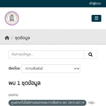
Skip to main content
เข้าสู่ระบบ
ชุดข้อมูล
เรียงโดย
พบ 1 ชุดข้อมูล
องค์กร:
ศูนย์เทคโนโลยีสารสนเทศและการสื่อสาร สป. (ศทก.สป.)
กลุ่ม: