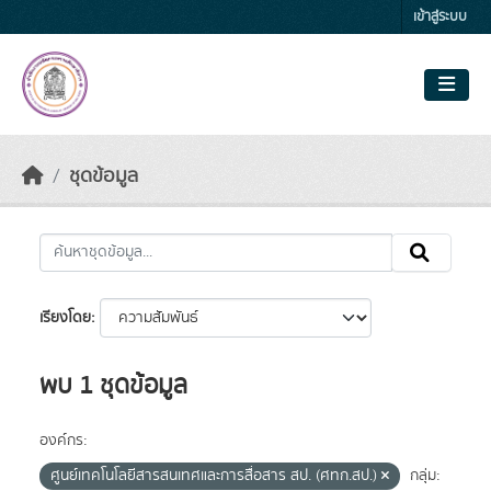
Skip to main content
เข้าสู่ระบบ
ชุดข้อมูล
เรียงโดย
พบ 1 ชุดข้อมูล
องค์กร:
ศูนย์เทคโนโลยีสารสนเทศและการสื่อสาร สป. (ศทก.สป.)
กลุ่ม: