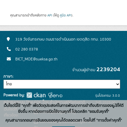
คุณสามารถเข้าถึงคลังทาง
API
(ให้ดู
คู่มือ API
).
319 วังจันทรเกษม ถนนราชดำเนินนอก เขตดุสิต กทม. 10300
02 280 0378
BICT_MOE@sueksa.go.th
2239204
จำนวนผู้เข้าชม
ภาษา
Powered by:
รุ่นโปรแกรม: 3.0.0
สนับสนุนระบบ Thai-GDC โดย สำนักงานสถิติแห่งชาติ
วันที่: 2025-06-
x
เว็บไซต์นี้ใช้ "คุกกี้" เพื่อวัตถุประสงค์ในการพัฒนาการเข้าถึงบริการของผู้ใช้ให้ดี
เว็บไซต์ที่
26
ยิ่งขึ้น หากต้องการเปิดใช้งานคุกกี้ โปรดคลิก "ยอมรับคุกกี้"
ระบบบัญชีข้อมูลภาครัฐ
เกี่ยวข้อง:
คุณสามารถถอนการยินยอมของคุณได้ตลอดเวลา โดยไปที่ "การตั้งค่าคุกกี้"
บริการนามานุกรมบัญชีข้อมูลภาค