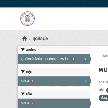
Skip to main content
ชุดข้อมูล
องค์กร
ศูนย์เทคโนโลยีสารสนเทศและการสื่อ...
x
1
พบ 
กลุ่ม
SDG4
x
1
องค์กร
แท็ค:
แท็ค
ข้อม
SDG4
x
1