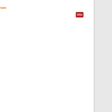
views
SDG4