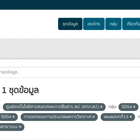
ชุดข้อมูล
องค์กร
กลุ่ม
เกี่ยวกับ
1 ชุดข้อมูล
:
ศูนย์เทคโนโลยีสารสนเทศและการสื่อสาร สป. (ศทก.สป.)
กลุ่ม:
SDG4
SDG4
การออกแบบการประมวลผลการวิเคราะห์
แผนแม่บทที่13
ก
ูลสาธารณะ