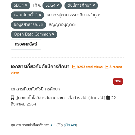
SDG4
แท็ค:
SDG4
ดัชนีการศึกษา
แผนแม่บทที่13
หมวดหมู่ตามธรรมาภิบาลข้อมูล:
ข้อมูลสาธารณะ
สัญญาอนุญาต:
Open Data Common
กรองผลลัพธ์
เอกสารเกี่ยวกับดัชนีการศึกษา
9293 total views
8 recent
views
SDG4
เอกสารเกี่ยวกับดัชนีการศึกษา
ศูนย์เทคโนโลยีสารสนเทศและการสื่อสาร สป. (ศทก.สป.)
22
สิงหาคม 2564
คุณสามารถเข้าถึงคลังทาง
API
(ให้ดู
คู่มือ API
).