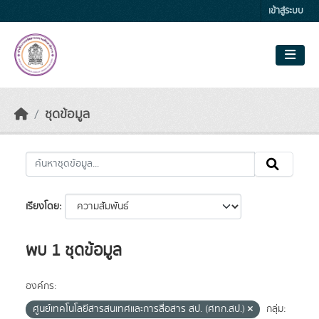
Skip to main content
เข้าสู่ระบบ
ชุดข้อมูล
เรียงโดย
พบ 1 ชุดข้อมูล
องค์กร:
ศูนย์เทคโนโลยีสารสนเทศและการสื่อสาร สป. (ศทก.สป.)
กลุ่ม: