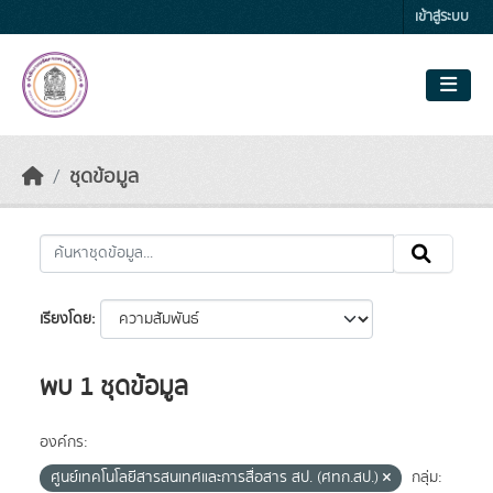
Skip to main content
เข้าสู่ระบบ
ชุดข้อมูล
เรียงโดย
พบ 1 ชุดข้อมูล
องค์กร:
ศูนย์เทคโนโลยีสารสนเทศและการสื่อสาร สป. (ศทก.สป.)
กลุ่ม: