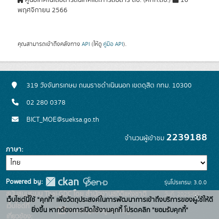
ศูนย์เทคโนโลยีสารสนเทศและการสื่อสาร สป. (ศทก.สป.)
16
พฤศจิกายน 2566
คุณสามารถเข้าถึงคลังทาง
API
(ให้ดู
คู่มือ API
).
319 วังจันทรเกษม ถนนราชดำเนินนอก เขตดุสิต กทม. 10300
02 280 0378
BICT_MOE@sueksa.go.th
2239188
จำนวนผู้เข้าชม
ภาษา
Powered by:
รุ่นโปรแกรม: 3.0.0
สนับสนุนระบบ Thai-GDC โดย สำนักงานสถิติแห่งชาติ
วันที่: 2025-06-
x
เว็บไซต์นี้ใช้ "คุกกี้" เพื่อวัตถุประสงค์ในการพัฒนาการเข้าถึงบริการของผู้ใช้ให้ดี
เว็บไซต์ที่
26
ยิ่งขึ้น หากต้องการเปิดใช้งานคุกกี้ โปรดคลิก "ยอมรับคุกกี้"
ระบบบัญชีข้อมูลภาครัฐ
เกี่ยวข้อง: