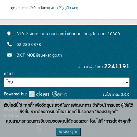
คุณสามารถเข้าถึงคลังทาง
API
(ให้ดู
คู่มือ API
).
319 วังจันทรเกษม ถนนราชดำเนินนอก เขตดุสิต กทม. 10300
02 280 0378
BICT_MOE@sueksa.go.th
2241191
จำนวนผู้เข้าชม
ภาษา
Powered by:
รุ่นโปรแกรม: 3.0.0
สนับสนุนระบบ Thai-GDC โดย สำนักงานสถิติแห่งชาติ
วันที่: 2025-06-
x
เว็บไซต์นี้ใช้ "คุกกี้" เพื่อวัตถุประสงค์ในการพัฒนาการเข้าถึงบริการของผู้ใช้ให้ดี
เว็บไซต์ที่
26
ยิ่งขึ้น หากต้องการเปิดใช้งานคุกกี้ โปรดคลิก "ยอมรับคุกกี้"
ระบบบัญชีข้อมูลภาครัฐ
เกี่ยวข้อง:
คุณสามารถถอนการยินยอมของคุณได้ตลอดเวลา โดยไปที่ "การตั้งค่าคุกกี้"
บริการนามานุกรมบัญชีข้อมูลภาค
รัฐ
ยอมรับคุกกี้