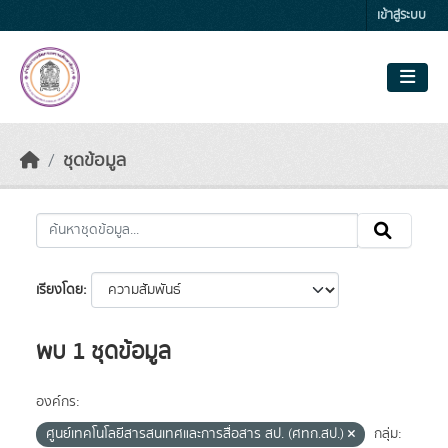
Skip to main content
เข้าสู่ระบบ
ชุดข้อมูล
เรียงโดย
พบ 1 ชุดข้อมูล
องค์กร:
ศูนย์เทคโนโลยีสารสนเทศและการสื่อสาร สป. (ศทก.สป.)
กลุ่ม: