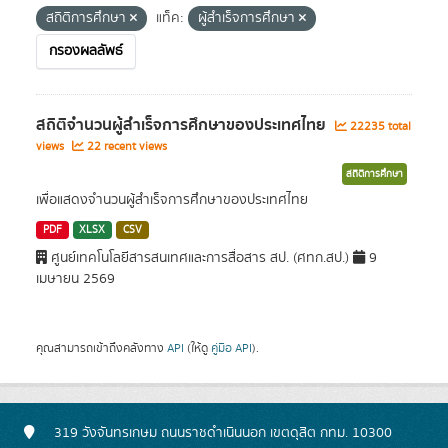
สถิติการศึกษา
แท็ค:
ผู้สำเร็จการศึกษา
กรองผลลัพธ์
สถิติจำนวนผู้สำเร็จการศึกษาของประเทศไทย
22235 total
views
22 recent views
สถิติการศึกษา
เพื่อแสดงจำนวนผู้สำเร็จการศึกษาของประเทศไทย
PDF
XLSX
CSV
ศูนย์เทคโนโลยีสารสนเทศและการสื่อสาร สป. (ศทก.สป.)
9
เมษายน 2569
คุณสามารถเข้าถึงคลังทาง
API
(ให้ดู
คู่มือ API
).
319 วังจันทรเกษม ถนนราชดำเนินนอก เขตดุสิต กทม. 10300