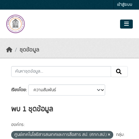
Skip to main content
เข้าสู่ระบบ
ชุดข้อมูล
เรียงโดย
พบ 1 ชุดข้อมูล
องค์กร:
ศูนย์เทคโนโลยีสารสนเทศและการสื่อสาร สป. (ศทก.สป.)
กลุ่ม: