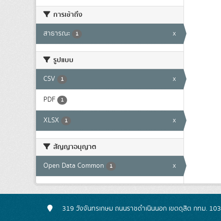
การเข้าถึง
สาธารณะ
x
1
รูปแบบ
CSV
x
1
PDF
1
XLSX
x
1
สัญญาอนุญาต
Open Data Common
x
1
319 วังจันทรเกษม ถนนราชดำเนินนอก เขตดุสิต กทม. 10