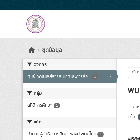
Skip to main content
ชุดข้อมูล
องค์กร
ศูนย์เทคโนโลยีสารสนเทศและการสื่อ...
x
1
พบ 
กลุ่ม
สถิติการศึกษา
1
องค์กร
แท็ค:
แท็ค
จำนวนผู้สำเร็จการศึกษาของประเทศไทย
1
สถิติ