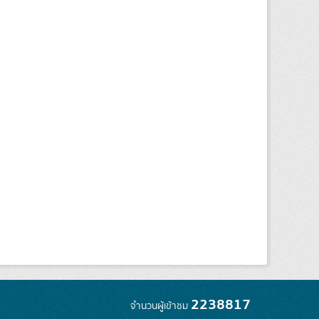
2238817
จำนวนผู้เข้าชม