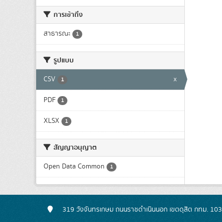
การเข้าถึง
สาธารณะ
1
รูปแบบ
CSV
x
1
PDF
1
XLSX
1
สัญญาอนุญาต
Open Data Common
1
319 วังจันทรเกษม ถนนราชดำเนินนอก เขตดุสิต กทม. 10