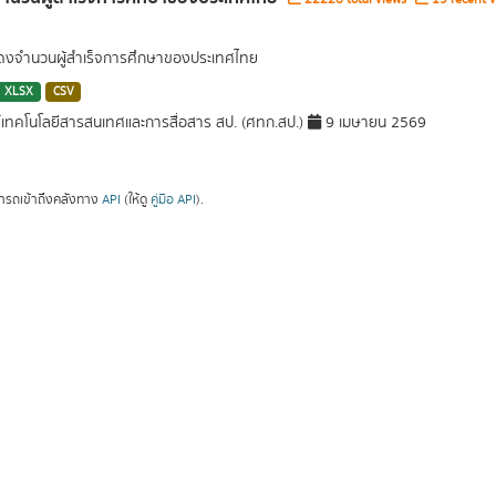
สดงจำนวนผู้สำเร็จการศึกษาของประเทศไทย
XLSX
CSV
์เทคโนโลยีสารสนเทศและการสื่อสาร สป. (ศทก.สป.)
9 เมษายน 2569
ารถเข้าถึงคลังทาง
API
(ให้ดู
คู่มือ API
).