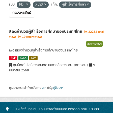
แบบ:
PDF
XLSX
แท็ค:
ผู้สำเร็จการศึกษา
กรองผลลัพธ์
สถิติจำนวนผู้สำเร็จการศึกษาของประเทศไทย
22232 total
views
19 recent views
สถิติการศึกษา
เพื่อแสดงจำนวนผู้สำเร็จการศึกษาของประเทศไทย
PDF
XLSX
CSV
ศูนย์เทคโนโลยีสารสนเทศและการสื่อสาร สป. (ศทก.สป.)
9
เมษายน 2569
คุณสามารถเข้าถึงคลังทาง
API
(ให้ดู
คู่มือ API
).
319 วังจันทรเกษม ถนนราชดำเนินนอก เขตดุสิต กทม. 10300