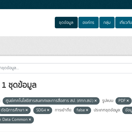
ชุดข้อมูล
องค์กร
กลุ่ม
เกี่ยวกับ
1 ชุดข้อมูล
:
ศูนย์เทคโนโลยีสารสนเทศและการสื่อสาร สป. (ศทก.สป.)
รูปแบบ:
PDF
ดัชนีการศึกษา
SDG4
การเข้าถึง:
false
ประเภทชุดข้อมูล:
ข้อ
n Data Common