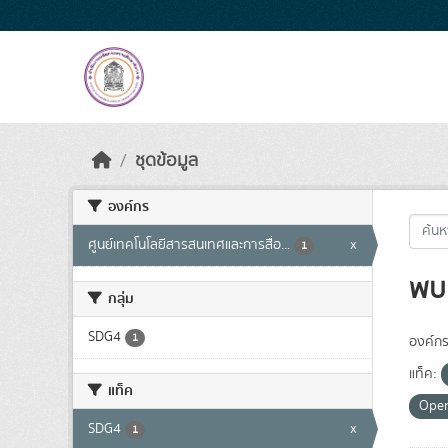
Skip to main content
ชุดข้อมูล
องค์กร
ศูนย์เทคโนโลยีสารสนเทศและการสื่อ...
x
1
พบ 
กลุ่ม
SDG4
1
องค์กร
แท็ค:
แท็ค
Ope
SDG4
x
1