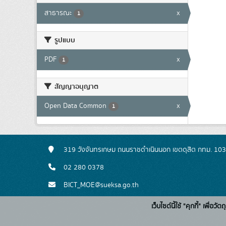
สาธารณะ
x
1
รูปแบบ
PDF
x
1
สัญญาอนุญาต
Open Data Common
x
1
319 วังจันทรเกษม ถนนราชดำเนินนอก เขตดุสิต กทม. 10
02 280 0378
BICT_MOE@sueksa.go.th
เว็บไซต์นี้ใช้ "คุกกี้" เพื