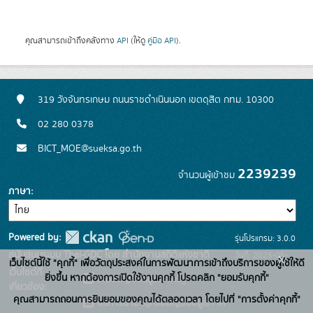
คุณสามารถเข้าถึงคลังทาง
API
(ให้ดู
คู่มือ API
).
319 วังจันทรเกษม ถนนราชดำเนินนอก เขตดุสิต กทม. 10300
02 280 0378
BICT_MOE@sueksa.go.th
2239239
จำนวนผู้เข้าชม
ภาษา
Powered by:
รุ่นโปรแกรม: 3.0.0
สนับสนุนระบบ Thai-GDC โดย สำนักงานสถิติแห่งชาติ
วันที่: 2025-06-
x
เว็บไซต์นี้ใช้ "คุกกี้" เพื่อวัตถุประสงค์ในการพัฒนาการเข้าถึงบริการของผู้ใช้ให้ดี
เว็บไซต์ที่
26
ยิ่งขึ้น หากต้องการเปิดใช้งานคุกกี้ โปรดคลิก "ยอมรับคุกกี้"
ระบบบัญชีข้อมูลภาครัฐ
เกี่ยวข้อง:
คุณสามารถถอนการยินยอมของคุณได้ตลอดเวลา โดยไปที่ "การตั้งค่าคุกกี้"
บริการนามานุกรมบัญชีข้อมูลภาค