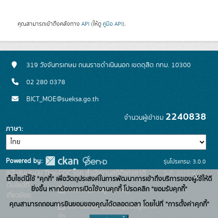
คุณสามารถเข้าถึงคลังทาง
API
(ให้ดู
คู่มือ API
).
319 วังจันทรเกษม ถนนราชดำเนินนอก เขตดุสิต กทม. 10300
02 280 0378
BICT_MOE@sueksa.go.th
2240838
จำนวนผู้เข้าชม
ภาษา
Powered by:
รุ่นโปรแกรม: 3.0.0
สนับสนุนระบบ Thai-GDC โดย สำนักงานสถิติแห่งชาติ
วันที่: 2025-06-
x
เว็บไซต์นี้ใช้ "คุกกี้" เพื่อวัตถุประสงค์ในการพัฒนาการเข้าถึงบริการของผู้ใช้ให้ดี
เว็บไซต์ที่
26
ยิ่งขึ้น หากต้องการเปิดใช้งานคุกกี้ โปรดคลิก "ยอมรับคุกกี้"
ระบบบัญชีข้อมูลภาครัฐ
เกี่ยวข้อง:
คุณสามารถถอนการยินยอมของคุณได้ตลอดเวลา โดยไปที่ "การตั้งค่าคุกกี้"
บริการนามานุกรมบัญชีข้อมูลภาค
รัฐ