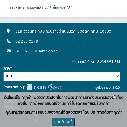
คุณสามารถเข้าถึงคลังทาง
API
(ให้ดู
คู่มือ API
).
319 วังจันทรเกษม ถนนราชดำเนินนอก เขตดุสิต กทม. 10300
02 280 0378
BICT_MOE@sueksa.go.th
2239970
จำนวนผู้เข้าชม
ภาษา
Powered by:
รุ่นโปรแกรม: 3.0.0
สนับสนุนระบบ Thai-GDC โดย สำนักงานสถิติแห่งชาติ
วันที่: 2025-06-
x
เว็บไซต์นี้ใช้ "คุกกี้" เพื่อวัตถุประสงค์ในการพัฒนาการเข้าถึงบริการของผู้ใช้ให้ดี
เว็บไซต์ที่
26
ยิ่งขึ้น หากต้องการเปิดใช้งานคุกกี้ โปรดคลิก "ยอมรับคุกกี้"
ระบบบัญชีข้อมูลภาครัฐ
เกี่ยวข้อง:
คุณสามารถถอนการยินยอมของคุณได้ตลอดเวลา โดยไปที่ "การตั้งค่าคุกกี้"
บริการนามานุกรมบัญชีข้อมูลภาค
รัฐ
ยอมรับคุกกี้