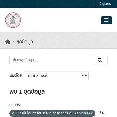
Skip to main content
เข้าสู่ระบบ
ชุดข้อมูล
เรียงโดย
พบ 1 ชุดข้อมูล
องค์กร:
ศูนย์เทคโนโลยีสารสนเทศและการสื่อสาร สป. (ศทก.สป.)
แท็ค: